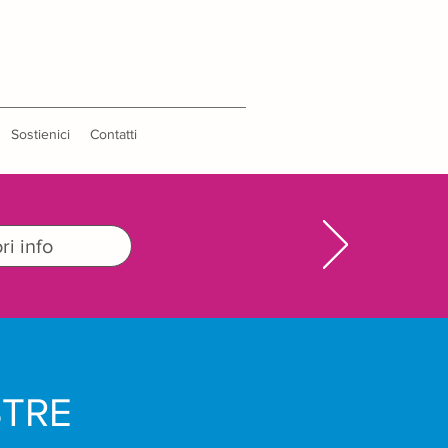
Sostienici
Contatti
i info
STRE