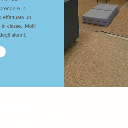
 prendere in
o effettuato un
in classe. Molti
degli alunni.
le ImmaginaChe
tro Margini Società Cooperativa Sociale
signor Pietro Margini, 1