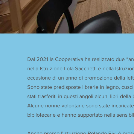
Dal 2021 la Cooperativa ha realizzato due “ang
nella Istruzione Lola Sacchetti e nella Istruzio
occasione di un anno di promozione della lett
Sono state predisposte librerie in legno, cusci
stati trasferiti in questi angoli alcuni libri della 
Alcune nonne volontarie sono state incarica
bibliotecarie e hanno supportato nella sensibi
Anche presso l'Istruzione Rolando Rivi è pre