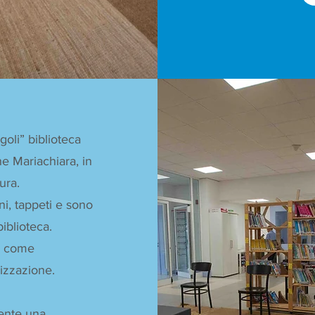
oli” biblioteca
ne Mariachiara, in
ura.
ni, tappeti e sono
biblioteca.
te come
lizzazione.
sente una