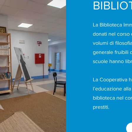
BIBLI
La Biblioteca I
donati nel corso 
volumi di filosofia
generale fruibili
scuole hanno libr
La Cooperativa h
l’educazione alla 
biblioteca nel co
prestiti.