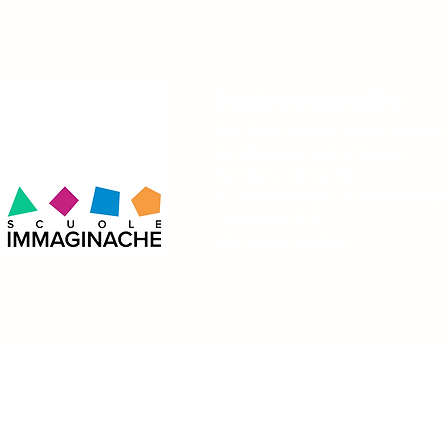
Scuole ImmaginaChe
Don Pietro Margini Società Coopera
Via Monsignor Pietro Margini, 1
Sant´Ilario d´Enza (RE)
P.I. 01833950353 C.F 0183395035
Tel. 0522671771
info@immaginache.it