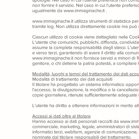
non fornire il servizio. Nel caso in cui l'utente preferis
ugualmente da www.immaginache.it .
www.immaginache.it utilizza strumenti di statistica per 
tramite log. Non utilizza direttamente cookie ma può ut
Ciascun utilizzo di cookie viene dettagliato nella
Cook
L'utente che comunichi, pubblichi, diffonda, condivida
assume la completa responsabilità degli stessi. L'utente
e verso terzi, garantendo di avere il diritto alla comun
www.immaginache.it non fornisce servizi a minori di 18 
genitore, o chi detiene la patria potestà, a compilare le
Modalità, luoghi e tempi del trattamento dei dati acqui
Modalità di trattamento dei dati acquisiti
Il titolare ha progettato un sistema informatico oppor
l'accesso, la divulgazione, la modifica o la cancellazi
copie giornaliere, ritenute sufficientemente adeguate 
L'utente ha diritto a ottenere informazioni in merito al
Accessi ai dati oltre al titolare
Hanno accesso ai dati personali raccolti da www.imma
commerciale, marketing, legale, amministratori di siste
informatici terzi, webfarm, agenzie di comunicazione, f
nominate dal titolare responsabili del trattamento.