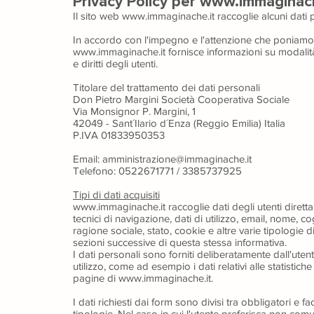
Privacy Policy per
www.immaginach
Il sito web
www.immaginache.it
raccoglie alcuni dati 
In accordo con l'impegno e l'attenzione che poniamo a
www.immaginache.it fornisce informazioni su modalità,
e diritti degli utenti.
Titolare del trattamento dei dati personali
Don Pietro Margini Società Cooperativa Sociale
Via Monsignor
P. Margini, 1
42049 - Sant´Ilario d´Enza (Reggio Emilia) Italia
P.IVA 01833950353
Email: amministrazione@immaginache.it
Telefono: 0522671771 / 3385737925
Tipi di dati acquisiti
www.immaginache.it
raccoglie dati degli utenti diretta
tecnici di navigazione, dati di utilizzo, email, nome, c
ragione sociale, stato, cookie e altre varie tipologie di
sezioni successive di questa stessa informativa.
I dati personali sono forniti deliberatamente dall'uten
utilizzo, come ad esempio i dati relativi alle statisti
pagine di www.immaginache.it.
I dati richiesti dai form sono divisi tra obbligatori e 
tipologie. Nel caso in cui l'utente preferisca non comun