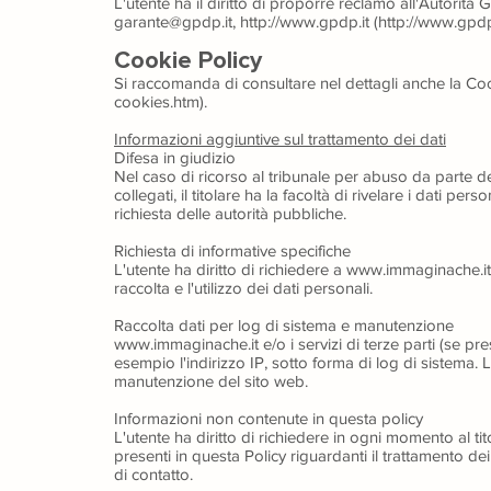
L'utente ha il diritto di proporre reclamo all'Autorità 
garante@gpdp.it,
http://www.gpdp.it (http://www.gpdp.
Cookie Policy
Si raccomanda di consultare nel dettagli anche la
Coo
cookies.htm)
.
Informazioni aggiuntive sul trattamento dei dati
Difesa in giu
dizio
Nel caso di ricorso al tribunale per abuso da parte del
collegati, il titolare ha la facoltà di rivelare i dati pers
richiesta delle autorità pubbliche.
Richiesta di informative specifiche
L'utente ha diritto di richiedere a www.immaginache.it 
raccolta e l'utilizzo dei dati personali.
Raccolta dati per log di sistema e manutenzione
www.immaginache.it e/o i servizi di terze parti (se pr
esempio l'indirizzo IP, sotto forma di log di sistema. 
manutenzione del sito web.
Informazioni non contenute in questa policy
L'utente ha diritto di richiedere in ogni momento al ti
presenti in questa Policy riguardanti il trattamento dei 
di contatto.