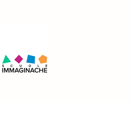
Scuole ImmaginaChe
Don Pietro Margini Società Coopera
Via Monsignor Pietro Margini, 1
Sant´Ilario d´Enza (RE)
P.I. 01833950353 C.F 0183395035
Tel. 0522671771
info@immaginache.it