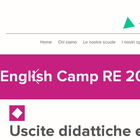
Home
Chi siamo
Le nostre scuole
I nostri s
English Camp RE 2
Uscite didattiche e