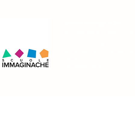
Scuole ImmaginaChe
Don Pietro Margini Società Coopera
Via Monsignor Pietro Margini, 1
Sant´Ilario d´Enza (RE)
P.I. 01833950353 C.F 0183395035
Tel. 0522671771
info@immaginache.it