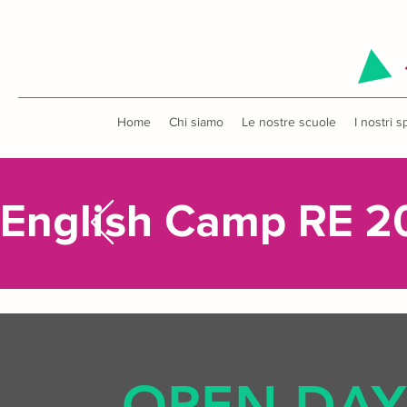
Home
Chi siamo
Le nostre scuole
I nostri s
English Camp RE 2
OPEN DAY 