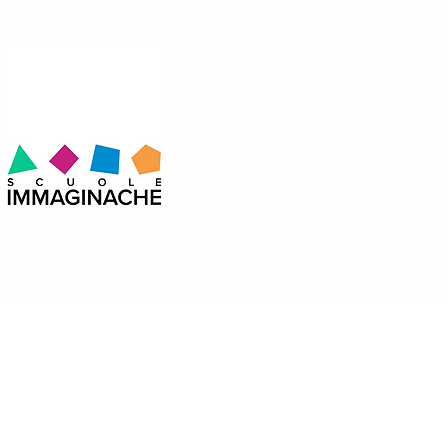
Scuole ImmaginaChe
Don Pietro Margini Società Coopera
Via Monsignor Pietro Margini, 1
Sant´Ilario d´Enza (RE)
P.I. 01833950353 C.F 0183395035
Tel. 0522671771
info@immaginache.it