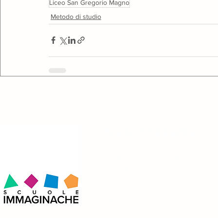
Liceo San Gregorio Magno
Metodo di studio
Scuole ImmaginaChe
Don Pietro Margini Società Coopera
Via Monsignor Pietro Margini, 1
Sant´Ilario d´Enza (RE)
P.I. 01833950353 C.F 0183395035
Tel. 0522671771
info@immaginache.it