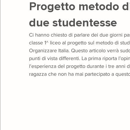
Progetto metodo di 
due studentesse
Teatro
Giugno Insieme
Gala
Natale
Open 
Ci hanno chiesto di parlare dei due giorni p
classe 1^ liceo al progetto sul metodo di stud
Organizzare Italia. Questo articolo verrà sud
punti di vista differenti. La prima riporta l’o
l'esperienza del progetto durante i tre anni
ragazza che non ha mai partecipato a questo 