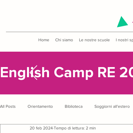
Home
Chi siamo
Le nostre scuole
I nostri s
English Camp RE 2
All Posts
Orientamento
Biblioteca
Soggiorni all'estero
20 feb 2024
Tempo di lettura: 2 min
Uscite didattiche
Concorsi
English Camp
Anniver