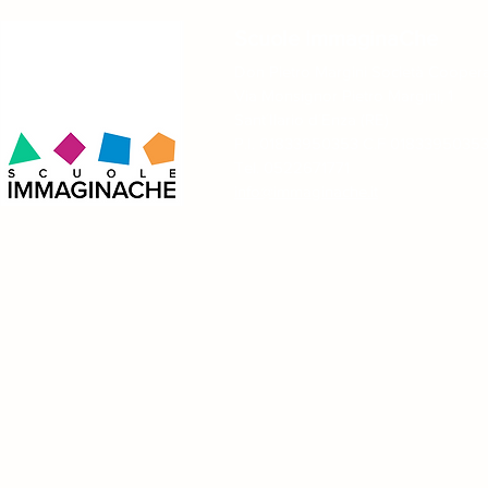
Scuole ImmaginaChe
Don Pietro Margini Società Coopera
Via Monsignor Pietro Margini, 1
Sant´Ilario d´Enza (RE)
P.I. 01833950353 C.F 0183395035
Tel. 0522671771
info@immaginache.it