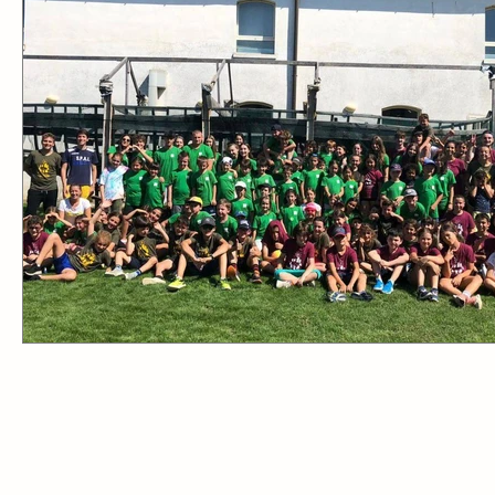
Settimana Azzurra
Settimana Verde
Proget
Open Day
Incontri genitori
Quaresima