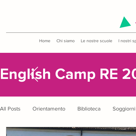
Home
Chi siamo
Le nostre scuole
I nostri s
English Camp RE 2
All Posts
Orientamento
Biblioteca
Soggiorni 
Metodo di studio
Uscite didattiche
Concors