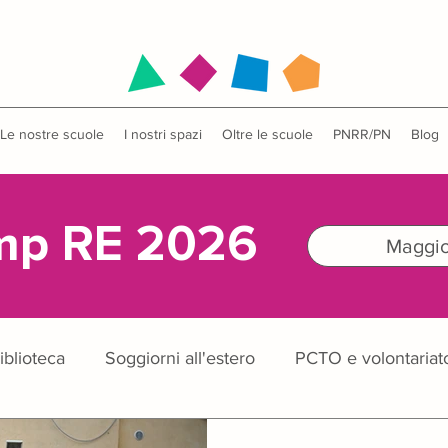
Le nostre scuole
I nostri spazi
Oltre le scuole
PNRR/PN
Blog
mp RE 2026
Maggior
iblioteca
Soggiorni all'estero
PCTO e volontariat
didattiche
Concorsi
English Camp
Anniversa