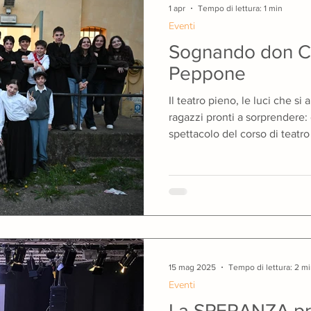
1 apr
Tempo di lettura: 1 min
Eventi
Sognando don Ca
imana Verde
Progetti
Teatro
Giugno Insieme
Peppone
Il teatro pieno, le luci che s
ori
Quaresima
ragazzi pronti a sorprendere: 
spettacolo del corso di teatro
Rolando Rivi. Un percorso che
ragazzi, impegnati ogni mart
laboratorio fatto di passione,
spettacolo, ispirato ai brani 
Giovannino Guareschi, ha sapu
un’epoca storica lontana per 
15 mag 2025
Tempo di lettura: 2 m
Eventi
La SPERANZA pr