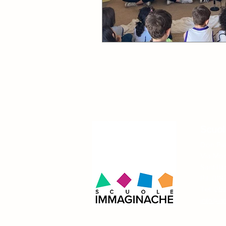
Scuo
Don Pie
Via Mon
Sant´Ila
P.I. 0
Tel. 05
info@im