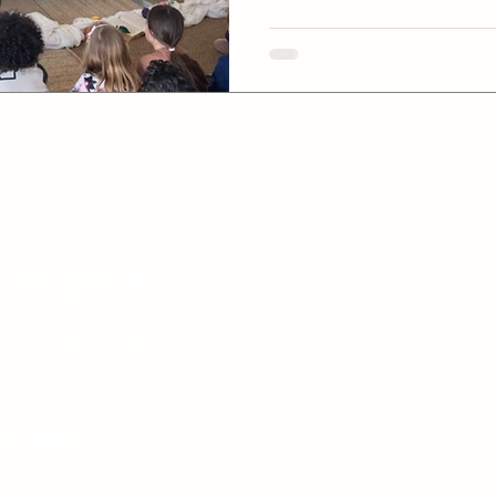
le ImmaginaChe
tro Margini Società Cooperativa Sociale
signor Pietro Margini, 1
rio d´Enza (RE)
1833950353 C.F 01833950353
22671771
maginache.it