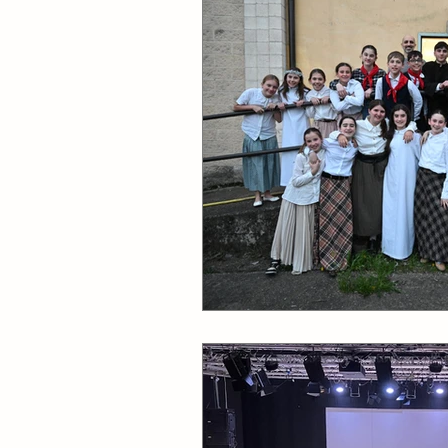
Settimana Azzurra
Sett
Open Day
Incontri genit