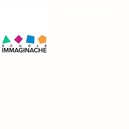
Scuole ImmaginaChe
Don Pietro Margini Società Coopera
Via Monsignor Pietro Margini, 1
Sant´Ilario d´Enza (RE)
P.I. 01833950353 C.F 0183395035
Tel. 0522671771
info@immaginache.it