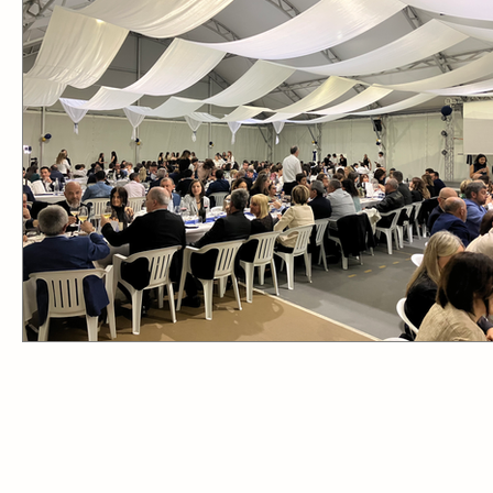
Settimana Azzurra
Settimana Verde
Proget
Open Day
Incontri genitori
Quaresima