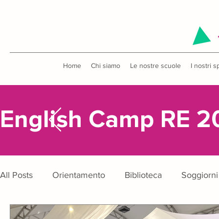
Home
Chi siamo
Le nostre scuole
I nostri s
English Camp RE 2
All Posts
Orientamento
Biblioteca
Soggiorni 
Metodo di studio
Uscite didattiche
Concors