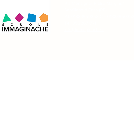
Via Monsignor Pietro Margini, 1
Sant´Ilario d´Enza (RE)
A Reggio Emilia tra Dante e
Due giorni 
P.I. 01833950353 C.F 0183395035
Tricolore: una lezione fuori
meditazione
dall’aula!
giochi nella
Tel. 0522671771
creato!
info@immaginache.it