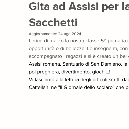
Gita ad Assisi per l
Sacchetti
Teatro
Giugno Insieme
Gala
Natale
Open 
Aggiornamento:
24 ago 2024
I primi di marzo la nostra classe 5^ primaria è
opportunità e di bellezza. Le insegnanti, con
accompagnato i ragazzi e si è creato un bel c
Assisi romana, Santuario di San Damiano, la 
poi preghiera, divertimento, giochi...!
Vi lasciamo alla lettura degli articoli scritti 
Cattellani ne "Il Giornale dello scolaro" che 