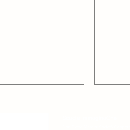
Scuole ImmaginaChe
Don Pietro Margini Società Coopera