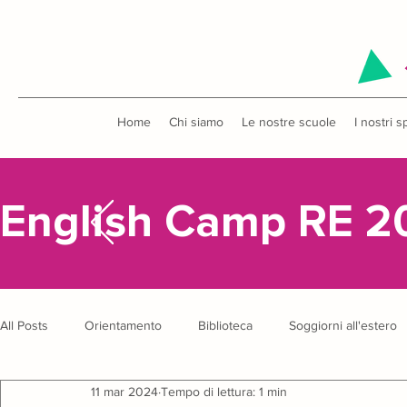
Home
Chi siamo
Le nostre scuole
I nostri s
English Camp RE 2
All Posts
Orientamento
Biblioteca
Soggiorni all'estero
11 mar 2024
Tempo di lettura: 1 min
Uscite didattiche
Concorsi
English Camp
Anniver