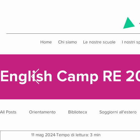
Home
Chi siamo
Le nostre scuole
I nostri s
English Camp RE 2
All Posts
Orientamento
Biblioteca
Soggiorni all'estero
11 mag 2024
Tempo di lettura: 3 min
Uscite didattiche
Concorsi
English Camp
Anniver