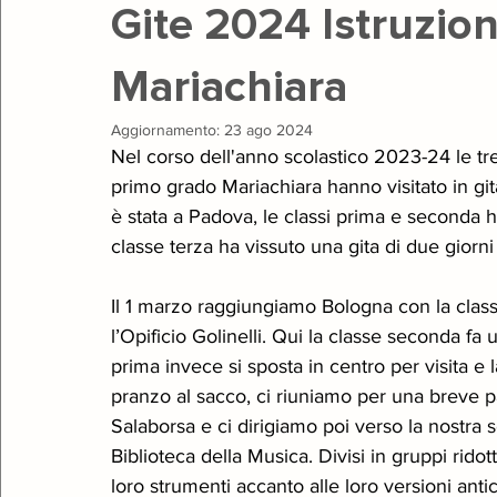
Gite 2024 Istruzio
Mariachiara
Teatro
Giugno Insieme
Gala
Natale
Open 
Aggiornamento:
23 ago 2024
Nel corso dell'anno scolastico 2023-24 le tre
primo grado Mariachiara hanno visitato in gita
è stata a Padova, le classi prima e seconda 
classe terza ha vissuto una gita di due giorni 
Il 1 marzo raggiungiamo Bologna con la class
l’Opificio Golinelli. Qui la classe seconda fa 
prima invece si sposta in centro per visita e
pranzo al sacco, ci riuniamo per una breve pa
Salaborsa e ci dirigiamo poi verso la nostra 
Biblioteca della Musica. Divisi in gruppi rido
loro strumenti accanto alle loro versioni anti