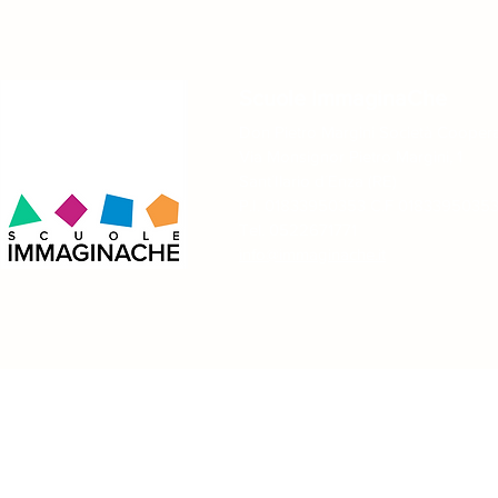
Scuole ImmaginaChe
Don Pietro Margini Società Coopera
Via Monsignor Pietro Margini, 1
Sant´Ilario d´Enza (RE)
A Reggio Emilia tra Dante e
Due giorni 
P.I. 01833950353 C.F 0183395035
Tricolore: una lezione fuori
meditazione
dall’aula!
giochi nella
Tel. 0522671771
creato!
info@immaginache.it