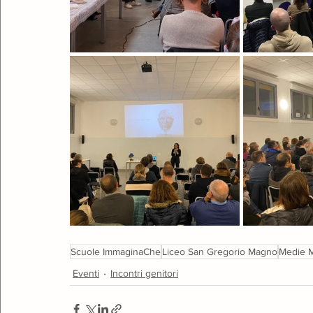
Scuole ImmaginaChe
Liceo San Gregorio Magno
Medie M
Eventi
Incontri genitori