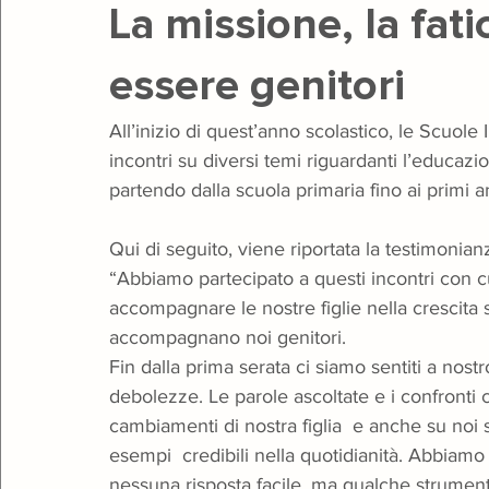
La missione, la fati
essere genitori
Teatro
Giugno Insieme
Gala
Natale
Open 
All’inizio di quest’anno scolastico, le Scuol
incontri su diversi temi riguardanti l’educazione
partendo dalla scuola primaria fino ai primi 
Qui di seguito, viene riportata la testimonia
“Abbiamo partecipato a questi incontri con cu
accompagnare le nostre figlie nella crescita
accompagnano noi genitori. 
Fin dalla prima serata ci siamo sentiti a nostro
debolezze. Le parole ascoltate e i confronti co
cambiamenti di nostra figlia  e anche su noi st
esempi  credibili nella quotidianità. Abbiamo
nessuna risposta facile, ma qualche strumento 