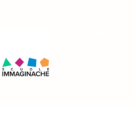
Scuole ImmaginaChe
Don Pietro Margini Società Coopera
Via Monsignor Pietro Margini, 1
Sant´Ilario d´Enza (RE)
Sognando don Camillo e
A Reggio Em
P.I. 01833950353 C.F 0183395035
Peppone
Tricolore: u
dall’aula!
Tel. 0522671771
info@immaginache.it