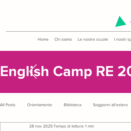
Home
Chi siamo
Le nostre scuole
I nostri s
English Camp RE 2
All Posts
Orientamento
Biblioteca
Soggiorni all'estero
28 nov 2025
Tempo di lettura: 1 min
Uscite didattiche
Concorsi
English Camp
Anniver