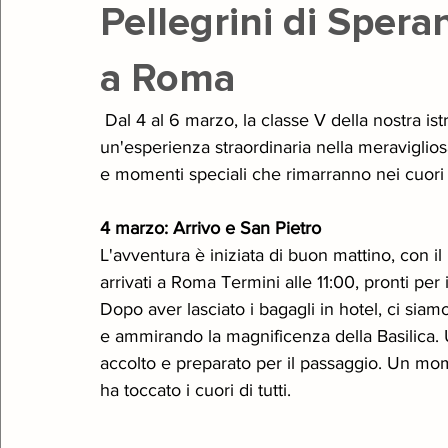
Pellegrini di Speran
a Roma
Teatro
Giugno Insieme
Gala
Natale
Open 
 Dal 4 al 6 marzo, la classe V della nostra is
un'esperienza straordinaria nella meravigliosa
e momenti speciali che rimarranno nei cuori di
4 marzo: Arrivo e San Pietro
L'avventura è iniziata di buon mattino, con il
arrivati a Roma Termini alle 11:00, pronti per
Dopo aver lasciato i bagagli in hotel, ci siamo
e ammirando la magnificenza della Basilica. 
accolto e preparato per il passaggio. Un m
ha toccato i cuori di tutti. 