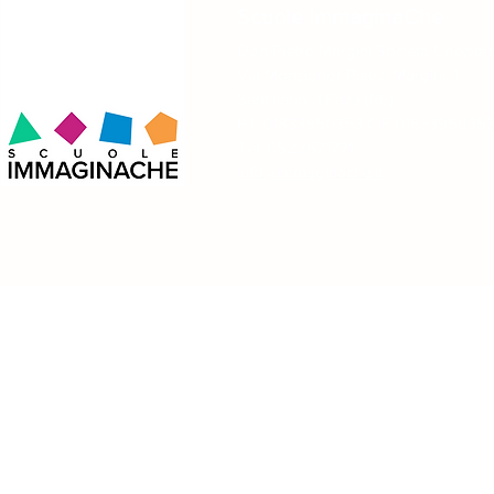
Scuole ImmaginaChe
Don Pietro Margini Società Coopera
Via Monsignor Pietro Margini, 1
Sant´Ilario d´Enza (RE)
A Reggio Emilia tra Dante e
Due giorni 
P.I. 01833950353 C.F 0183395035
Tricolore: una lezione fuori
meditazione
dall’aula!
giochi nella
Tel. 0522671771
creato!
info@immaginache.it