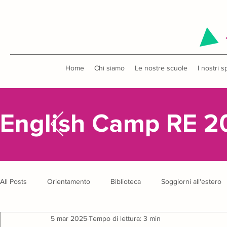
Home
Chi siamo
Le nostre scuole
I nostri s
English Camp RE 2
All Posts
Orientamento
Biblioteca
Soggiorni all'estero
5 mar 2025
Tempo di lettura: 3 min
Uscite didattiche
Concorsi
English Camp
Anniver