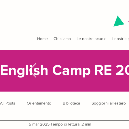
Home
Chi siamo
Le nostre scuole
I nostri s
English Camp RE 2
All Posts
Orientamento
Biblioteca
Soggiorni all'estero
5 mar 2025
Tempo di lettura: 2 min
Uscite didattiche
Concorsi
English Camp
Anniver