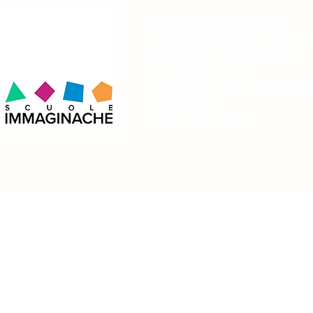
Scuole ImmaginaChe
Don Pietro Margini Società Coopera
Via Monsignor Pietro Margini, 1
Sant´Ilario d´Enza (RE)
A Reggio Emilia tra Dante e
Due giorni 
P.I. 01833950353 C.F 0183395035
Tricolore: una lezione fuori
meditazione
dall’aula!
giochi nella
Tel. 0522671771
creato!
info@immaginache.it