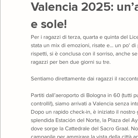
Valencia 2025: un’
e sole!
Teatro
Giugno Insieme
Gala
Natale
Open 
Per i ragazzi di terza, quarta e quinta del Li
stata un mix di emozioni, risate e... un po' di
rispetti, si è conclusa con il sorriso, anche s
ragazzi per ben due giorni su tre.
Sentiamo direttamente dai ragazzi il racconto
Partiti dall’aeroporto di Bologna in 60 (tutti
controlli!), siamo arrivati a Valencia senza int
Dopo un rapido check-in, è iniziato il nostro 
splendida Estación del Norte, la Plaza del A
dove sorge la Cattedrale del Sacro Graal. No
campanile per ammirare la vista della città an